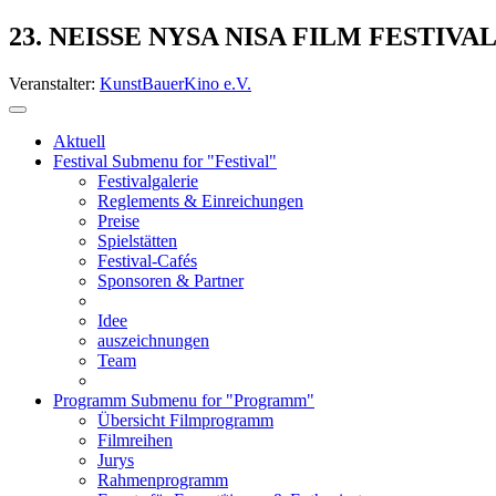
23. NEISSE NYSA NISA FILM FESTIVA
Veranstalter:
KunstBauerKino e.V.
Aktuell
Festival
Submenu for "Festival"
Festivalgalerie
Reglements & Einreichungen
Preise
Spielstätten
Festival-Cafés
Sponsoren & Partner
Idee
auszeichnungen
Team
Programm
Submenu for "Programm"
Übersicht Filmprogramm
Filmreihen
Jurys
Rahmenprogramm