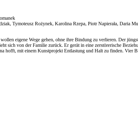
 Tomanek
udziak, Tymoteusz Rożynek, Karolina Rzepa, Piotr Napierała, Daria M
ollen eigene Wege gehen, ohne ihre Bindung zu verlieren. Der jüngst
ieht sich von der Familie zurück. Er gerät in eine zerstörerische Bezi
ana hofft, mit einem Kunstprojekt Entlastung und Halt zu finden. Vier 