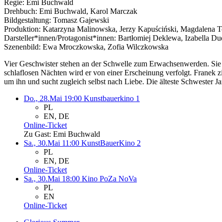
Regie: Emi Buchwald
Drehbuch: Emi Buchwald, Karol Marczak
Bildgestaltung: Tomasz Gajewski
Produktion: Katarzyna Malinowska, Jerzy Kapuściński, Magdalena
Darsteller*innen/Protagonist*innen: Bartłomiej Deklewa, Izabella D
Szenenbild: Ewa Mroczkowska, Zofia Wilczkowska
Vier Geschwister stehen an der Schwelle zum Erwachsenwerden. Sie w
schlaflosen Nächten wird er von einer Erscheinung verfolgt. Franek z
um ihn und sucht zugleich selbst nach Liebe. Die älteste Schwester J
Do., 28.Mai 19:00
Kunstbauerkino 1
PL
EN, DE
Online-Ticket
Zu Gast: Emi Buchwald
Sa., 30.Mai 11:00
KunstBauerKino 2
PL
EN, DE
Online-Ticket
Sa., 30.Mai 18:00
Kino PoZa NoVa
PL
EN
Online-Ticket