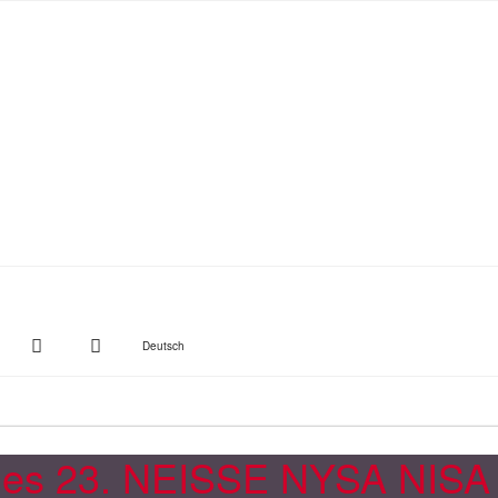
witter
Instagram
Suche
Deutsch
r des 23. NEISSE NYSA NIS