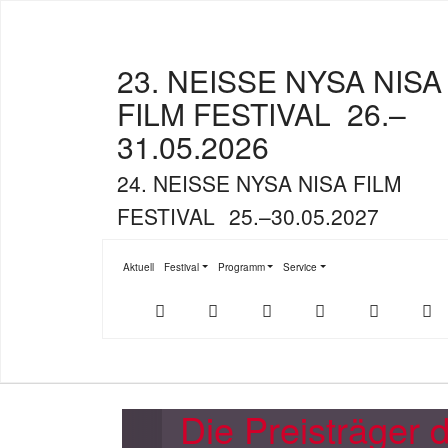
23. NEISSE NYSA NISA
FILM FESTIVAL
26.–
31.05.2026
24. NEISSE NYSA NISA FILM
FESTIVAL
25.–30.05.2027
Aktuell
Festival
Programm
Service
Submenu for "Festival"
Submenu for "Programm"
Submenu for "Service"
Der
NFF-
NFF-
Youtube
Facebook
T
offizielle
App
App
NFF-
im
bei
Webshop
App
Google
Store
Play
Die Preisträge