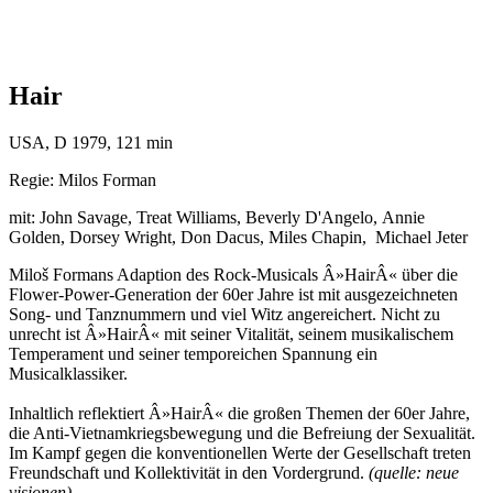
Hair
USA, D 1979, 121 min
Regie: Milos Forman
mit: John Savage, Treat Williams, Beverly D'Angelo, Annie
Golden, Dorsey Wright, Don Dacus, Miles Chapin, Michael Jeter
Miloš Formans Adaption des Rock-Musicals Â»HairÂ« über die
Flower-Power-Generation der 60er Jahre ist mit ausgezeichneten
Song- und Tanznummern und viel Witz angereichert. Nicht zu
unrecht ist Â»HairÂ« mit seiner Vitalität, seinem musikalischem
Temperament und seiner temporeichen Spannung ein
Musicalklassiker.
Inhaltlich reflektiert Â»HairÂ« die großen Themen der 60er Jahre,
die Anti-Vietnamkriegsbewegung und die Befreiung der Sexualität.
Im Kampf gegen die konventionellen Werte der Gesellschaft treten
Freundschaft und Kollektivität in den Vordergrund.
(quelle: neue
visionen)