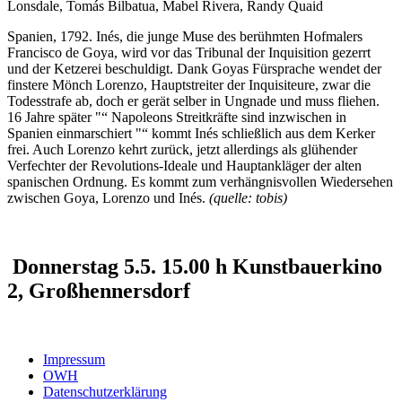
Lonsdale, Tomás Bilbatua, Mabel Rivera, Randy Quaid
Spanien, 1792. Inés, die junge Muse des berühmten Hofmalers
Francisco de Goya, wird vor das Tribunal der Inquisition gezerrt
und der Ketzerei beschuldigt. Dank Goyas Fürsprache wendet der
finstere Mönch Lorenzo, Hauptstreiter der Inquisiteure, zwar die
Todesstrafe ab, doch er gerät selber in Ungnade und muss fliehen.
16 Jahre später "“ Napoleons Streitkräfte sind inzwischen in
Spanien einmarschiert "“ kommt Inés schließlich aus dem Kerker
frei. Auch Lorenzo kehrt zurück, jetzt allerdings als glühender
Verfechter der Revolutions-Ideale und Hauptankläger der alten
spanischen Ordnung. Es kommt zum verhängnisvollen Wiedersehen
zwischen Goya, Lorenzo und Inés.
(quelle: tobis)
Donnerstag 5.5. 15.00 h Kunstbauerkino
2, Großhennersdorf
Impressum
OWH
Datenschutzerklärung