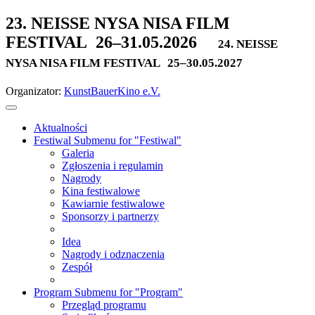
23. NEISSE NYSA NISA FILM
FESTIVAL
26–31.05.2026
24. NEISSE
NYSA NISA FILM FESTIVAL
25–30.05.2027
Organizator:
KunstBauerKino e.V.
Aktualności
Festiwal
Submenu for "Festiwal"
Galeria
Zgłoszenia i regulamin
Nagrody
Kina festiwalowe
Kawiarnie festiwalowe
Sponsorzy i partnerzy
Idea
Nagrody i odznaczenia
Zespół
Program
Submenu for "Program"
Przegląd programu