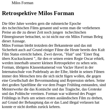
Milos Forman
Retrospektive Milos Forman
Die 60er Jahre werden gern die ruhmreiche Epoche
des tschechischen Films genannt und wenn man die verliehenen
Preise an die zu dieser Zeit noch jungen tschechischen
Filmregisseure betrachtet, so ist nicht nur ein Milos Forman Beleg
dieser Aussage.
Milos Forman bleibt trotzdem der Bekannteste und das mit
Sicherheit auch auf Grund einiger Filme die Heute bereits den Kult
Film Status erreicht haben. Zwei davon, "Hair" und "Einer flog
übers Kuckucksnest ", für den er seinen ersten Regie Oscar erhielt,
werden innerhalb unserer kleinen Retrospektive zu sehen sein.
Forman, übrigens Klassenkamerad von Vaclav Havel in der
Internatsschule von Podebrady an der Elbe, bleibt in seinen Filmen
immer den Menschen treu die sich nicht fügen wollen, die gegen
eine Gesellschaft der Bevormundung und Repression stehen. Seine
drei großen Spielfilme die vor dem Prager Frühling entstanden, sind
Meisterwerke die das Komische und das Tragische, das Groteske
und das Politische vereinen. Forman war während des Prager
Frühlings in Paris um seinen ersten ausländischen Film zu drehen,
auf Grund der Behauptung das er das Land illegal verlassen hat
konnte er nicht dorthin zurück kehren.