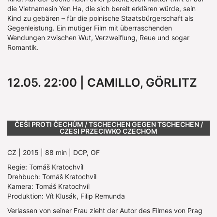
die Vietnamesin Yen Ha, die sich bereit erklären würde, sein
Kind zu gebären – für die polnische Staatsbürgerschaft als
Gegenleistung. Ein mutiger Film mit überraschenden
Wendungen zwischen Wut, Verzweiflung, Reue und sogar
Romantik.
12.05. 22:00 | CAMILLO, GÖRLITZ
Show larger version
ČEŠI PROTI ČECHŮM / TSCHECHEN GEGEN TSCHECHEN /
CZESI PRZECIWKO CZECHOM
CZ | 2015 | 88 min | DCP, OF
Regie: Tomáš Kratochvíl
Drehbuch: Tomáš Kratochvíl
Kamera: Tomáš Kratochvíl
Produktion: Vít Klusák, Filip Remunda
Verlassen von seiner Frau zieht der Autor des Filmes von Prag