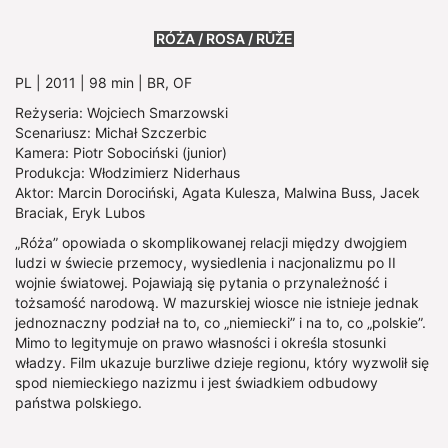
Show larger version
RÓŻA / ROSA / RŮŽE
PL | 2011 | 98 min | BR, OF
Reżyseria: Wojciech Smarzowski
Scenariusz: Michał Szczerbic
Kamera: Piotr Sobociński (junior)
Produkcja: Włodzimierz Niderhaus
Aktor: Marcin Dorociński, Agata Kulesza, Malwina Buss, Jacek
Braciak, Eryk Lubos
„Róża” opowiada o skomplikowanej relacji między dwojgiem
ludzi w świecie przemocy, wysiedlenia i nacjonalizmu po II
wojnie światowej. Pojawiają się pytania o przynależność i
tożsamość narodową. W mazurskiej wiosce nie istnieje jednak
jednoznaczny podział na to, co „niemiecki” i na to, co „polskie”.
Mimo to legitymuje on prawo własności i określa stosunki
władzy. Film ukazuje burzliwe dzieje regionu, który wyzwolił się
spod niemieckiego nazizmu i jest świadkiem odbudowy
państwa polskiego.