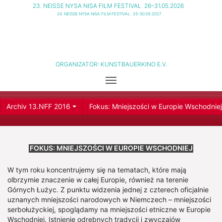
23. NEISSE NYSA NISA FILM FESTIVAL
26–31.05.2026
24. NEISSE NYSA NISA FILM FESTIVAL
25–30.05.2027
ORGANIZATOR:
KUNSTBAUERKINO E.V.
Archiv 13.NFF 2016
Fokus: Mniejszości w Europie Wschodniej
FOKUS: MNIEJSZOŚCI W EUROPIE WSCHODNIEJ
W tym roku koncentrujemy się na tematach, które mają
olbrzymie znaczenie w całej Europie, również na terenie
Górnych Łużyc. Z punktu widzenia jednej z czterech oficjalnie
uznanych mniejszości narodowych w Niemczech – mniejszości
serbołużyckiej, spoglądamy na mniejszości etniczne w Europie
Wschodniej. Istnienie odrębnych tradycji i zwyczajów