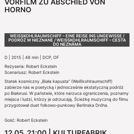
VORFILM ZU ABSCHIED VON
HORNO
WEISSKOHLRAUMSCHIFF – EINE REISE INS UNGEWISSE / P
ODRÓŻ W NIEZNANE / WEISSKOHLRAUMSCHIFF – CESTA DO
NEZNÁMA
D | 2015 | 48 min | DCP, OF
Reżyseria: Robert Eckstein
Scenariusz: Robert Eckstein
Statek kosmiczny „Biała kapusta” (Weißkohlraumschiff)
zabierze nas w poetycką i jednocześnie ekstatyczną podróż
po Białorusi. W państwie, które narzuca ograniczenia, poznamy
miejsca i ludzi, którzy je odrzucają. Ścieżkę muzyczną do filmu
przygotował duet folkowo-punkowy Berlinska Dróha.
Gość: Robert Eckstein
12.05. 21:00 | KULTURFABRIK