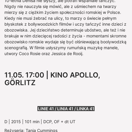
10-letnia Denisa nie słyszy, ale potrafi wspaniale tańczyć.
Nigdy nie nauczyła się mówić, ale z uśmiechem na twarzy
mierzy się z ciężkim życiem społeczności romskiej w Polsce.
Kiedy nie musi żebrać na ulicy, to marzy o świecie pełnym
błyskotek z bollywoodzkich filmów i uczy tańczyć inne dzieci z
obozowiska. Jej dzieciństwo determinuje ubóstwo, ale też i nie
brakuje w nim dziecięcej radości z życia - momentami skromne
obozowisko romskie wydaje się być olśniewającą boolywodzką
scenografią. W filmie usłyszymy rumuńską muzykę manele,
utwory Coco Rosie oraz Jessica de Rooij.
11.05. 17:00 | KINO APOLLO,
GÖRLITZ
Show larger version
LINIE 41 / LINIA 41 / LINKA 41
D | 2015 | 101 min | DCP, OF + dt UT
Reżyseria: Tanja Cummings