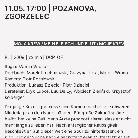
11.05. 17:00 | POZANOVA,
ZGORZELEC
Show larger version
MOJA KREW / MEIN FLEISCH UND BLUT / MOJE KREV
PL | 2009 | xx min | DCP, OF
Regie: Marcin Wrona
Drehbuch: Marek Pruchniewski, Grażyna Trela, Marcin Wrona
Kamera: Piotr Rosołowski
Produktion: Łukasz Dzięcioł, Piotr Dzięcioł
Darsteller: Eryk Lubos, Luu De Ly, Wojciech Zieliński, Krzysztof
Kolberger
Der junge Boxer Igor muss seine Karriere nach einer schweren
Niederlage an den Nagel hängen. Für große Zukunftspläne
bleibt ihm keine Zeit, denn Ärzte prognostizieren, dass er nicht
mehr lange zu leben hat. Nach anfänglicher Ratlosigkeit
beschließt er, auf dieser Welt eine Spur zu hinterlassen: ein
Kind. Auf der Suche nach einer potenziellen Mutter trifft er auf