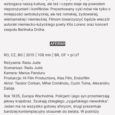
wzbogaca naszą kulturę, ale też i często staje się powodem
nieporozumień i konfliktów. Prezentowany cykl mówi nie tylko o
mniejszości serbołużyckiej, ale też romskiej, żydowskiej,
wietnamskiej i niemieckiej. Filmom towarzyszyć będzie wieczór
autorski niemiecko-łużyckiego poety Kito Lorenc oraz koncert
zespołu Berlinska Dróha.
Show larger version
AFERIM!
RO, CZ, BG | 2015 | 108 min | BR, OF + pl UT
Reżyseria: Radu Jude
Scenariusz: Radu Jude
Kamera: Marius Panduru
Produkcja: HI Film Productions, Klas Film, Endorfilm
Aktor: Teodor Corban, Mihai Comănoiu, Cuzin Toma, Alexandru
Dabija
Rok 1835, Europa Wschodnia. Policjant i jego syn przemierzają
jałowy krajobraz. Szukają zbiegłego „cygańskiego niewolnika”.
Jeden ma na wszystko gotowy aforyzm, drugi prezentuje
bardziej kontemplacyjny stosunek do świata. W podróży