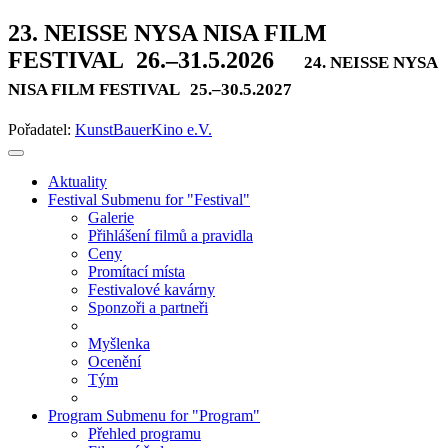
23. NEISSE NYSA NISA FILM
FESTIVAL
26.–31.5.2026
24. NEISSE NYSA
NISA FILM FESTIVAL
25.–30.5.2027
Pořadatel:
KunstBauerKino e.V.
Aktuality
Festival
Submenu for "Festival"
Galerie
Přihlášení filmů a pravidla
Ceny
Promítací místa
Festivalové kavárny
Sponzoři a partneři
Myšlenka
Ocenění
Tým
Program
Submenu for "Program"
Přehled programu