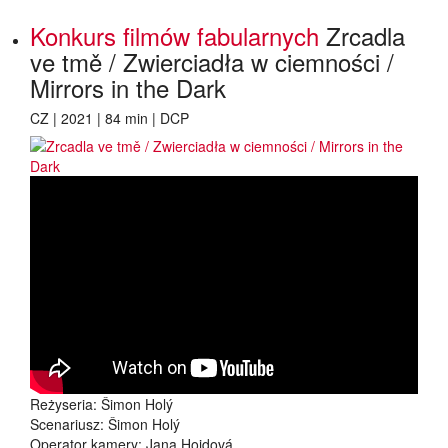
Konkurs filmów fabularnych
Zrcadla
ve tmě / Zwierciadła w ciemności /
Mirrors in the Dark
CZ | 2021 | 84 min | DCP
Reżyseria: Šimon Holý
Scenariusz: Šimon Holý
Operator kamery: Jana Hojdová