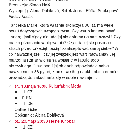
Produkcja: Šimon Holý
Występują: Alena Doláková, Bořek Joura, Eliška Soukupová,
Václav Vašák
Tancerka Marie, która właśnie skończyła 30 lat, ma wiele
pytań dotyczących swojego życia: Czy warto kontynuować
karierę, jeśli nigdy nie uda jej się dotrzeć na sam szczyt? Czy
matka przestanie w nią wątpić? Czy uda jej się pokonać
strach przed przeciętnością i zaakceptować samą siebie? A
co najważniejsze - czy jej związek jest wart ratowania? Jej
marzenia i zmartwienia są wpisane w fabułę tego
niezwykłego filmu: ona i jej chłopak odpowiadają sobie
nawzajem na 36 pytań, które - według nauki - nieuchronnie
prowadzą do zakochania się w sobie nawzajem.
śr., 18.maja 18:00
Kulturfabrik Meda
CZ
EN
DE
Online-Ticket
Gościnnie: Alena Doláková
pt., 20.maja 20:30
Heine Kinobar
CZ