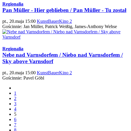
Regionalia
Pan Müller - Hier geblieben / Pan Müller - Tu został
pt., 20.maja 15:00
KunstBauerKino 2
Gościnnie: Jan Müller, Patrick Weißig, James-Anthony Wehse
Regionalia
Nebe nad Varnsdorfem / Niebo nad Varnsdorfem /
Sky above Varnsdorf
pt., 20.maja 15:00
KunstBauerKino 2
Gościnnie: Pavel Göbl
1
2
3
4
5
6
7
8