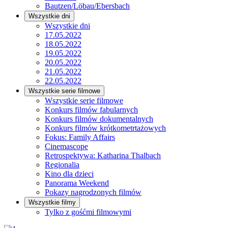
Bautzen/Löbau/Ebersbach
Wszystkie dni
Wszystkie dni
17.05.2022
18.05.2022
19.05.2022
20.05.2022
21.05.2022
22.05.2022
Wszystkie serie filmowe
Wszystkie serie filmowe
Konkurs filmów fabularnych
Konkurs filmów dokumentalnych
Konkurs filmów krótkometrtażowych
Fokus: Family Affairs
Cinemascope
Retrospektywa: Katharina Thalbach
Regionalia
Kino dla dzieci
Panorama Weekend
Pokazy nagrodzonych filmów
Wszystkie filmy
Tylko z gośćmi filmowymi