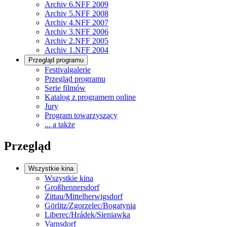
Archiv 6.NFF 2009
Archiv 5.NFF 2008
Archiv 4.NFF 2007
Archiv 3.NFF 2006
Archiv 2.NFF 2005
Archiv 1.NFF 2004
Przegląd programu
Festivalgalerie
Przegląd programu
Serie filmów
Katalog z programem online
Jury
Program towarzyszący
... a także
Przegląd
Wszystkie kina
Wszystkie kina
Großhennersdorf
Zittau/Mittelherwigsdorf
Görlitz/Zgorzelec/Bogatynia
Liberec/Hrádek/Sieniawka
Varnsdorf