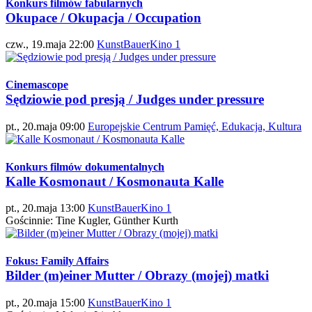
Konkurs filmów fabularnych
Okupace / Okupacja / Occupation
czw., 19.maja 22:00
KunstBauerKino 1
Cinemascope
Sędziowie pod presją / Judges under pressure
pt., 20.maja 09:00
Europejskie Centrum Pamięć, Edukacja, Kultura
Konkurs filmów dokumentalnych
Kalle Kosmonaut / Kosmonauta Kalle
pt., 20.maja 13:00
KunstBauerKino 1
Gościnnie: Tine Kugler, Günther Kurth
Fokus: Family Affairs
Bilder (m)einer Mutter / Obrazy (mojej) matki
pt., 20.maja 15:00
KunstBauerKino 1