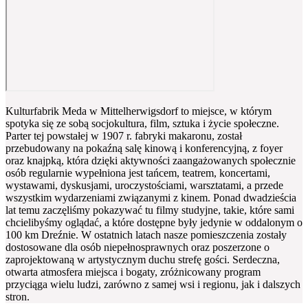
Kulturfabrik Meda w Mittelherwigsdorf to miejsce, w którym
spotyka się ze sobą socjokultura, film, sztuka i życie społeczne.
Parter tej powstałej w 1907 r. fabryki makaronu, został
przebudowany na pokaźną salę kinową i konferencyjną, z foyer
oraz knajpką, która dzięki aktywności zaangażowanych społecznie
osób regularnie wypełniona jest tańcem, teatrem, koncertami,
wystawami, dyskusjami, uroczystościami, warsztatami, a przede
wszystkim wydarzeniami związanymi z kinem. Ponad dwadzieścia
lat temu zaczęliśmy pokazywać tu filmy studyjne, takie, które sami
chcielibyśmy oglądać, a które dostępne były jedynie w oddalonym o
100 km Dreźnie. W ostatnich latach nasze pomieszczenia zostały
dostosowane dla osób niepełnosprawnych oraz poszerzone o
zaprojektowaną w artystycznym duchu strefę gości. Serdeczna,
otwarta atmosfera miejsca i bogaty, zróżnicowany program
przyciąga wielu ludzi, zarówno z samej wsi i regionu, jak i dalszych
stron.