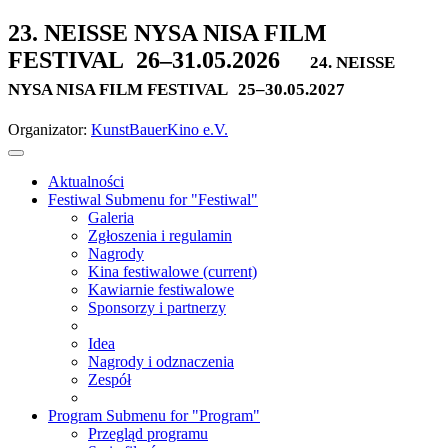
23. NEISSE NYSA NISA FILM
FESTIVAL
26–31.05.2026
24. NEISSE
NYSA NISA FILM FESTIVAL
25–30.05.2027
Organizator:
KunstBauerKino e.V.
Aktualności
Festiwal
Submenu for "Festiwal"
Galeria
Zgłoszenia i regulamin
Nagrody
Kina festiwalowe
(current)
Kawiarnie festiwalowe
Sponsorzy i partnerzy
Idea
Nagrody i odznaczenia
Zespół
Program
Submenu for "Program"
Przegląd programu