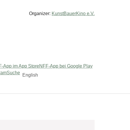
Organizer:
KunstBauerKino e.V.
-App im App Store
NFF-App bei Google Play
ram
Suche
English