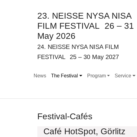
23. NEISSE NYSA NISA
FILM FESTIVAL
26 – 31
May 2026
24. NEISSE NYSA NISA FILM
FESTIVAL
25 – 30 May 2027
News
The Festival
Program
Service
Submenu for "The Festival"
Submenu for "Program
Submenu f
Festival-Cafés
Café HotSpot, Görlitz