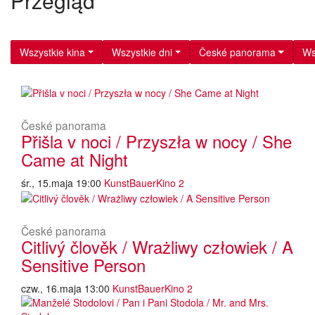
Przegląd
Wszystkie kina
Wszystkie dni
České panorama
Ws
České panorama
Přišla v noci / Przyszła w nocy / She
Came at Night
śr., 15.maja 19:00
KunstBauerKino 2
České panorama
Citlivý člověk / Wrażliwy człowiek / A
Sensitive Person
czw., 16.maja 13:00
KunstBauerKino 2