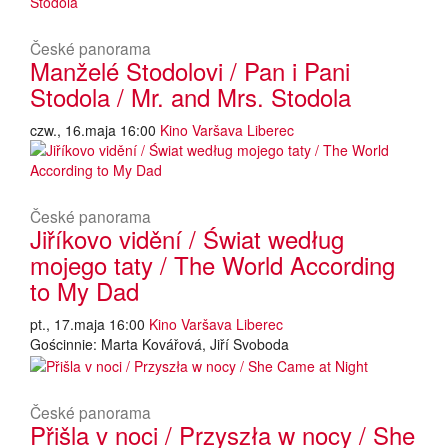
České panorama
Manželé Stodolovi / Pan i Pani
Stodola / Mr. and Mrs. Stodola
czw., 16.maja 16:00
Kino Varšava Liberec
České panorama
Jiříkovo vidění / Świat według
mojego taty / The World According
to My Dad
pt., 17.maja 16:00
Kino Varšava Liberec
Gościnnie: Marta Kovářová, Jiří Svoboda
České panorama
Přišla v noci / Przyszła w nocy / She