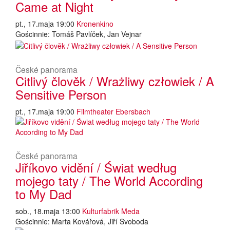
Came at Night
pt., 17.maja 19:00
Kronenkino
Gościnnie: Tomáš Pavlíček, Jan Vejnar
České panorama
Citlivý člověk / Wrażliwy człowiek / A
Sensitive Person
pt., 17.maja 19:00
Filmtheater Ebersbach
České panorama
Jiříkovo vidění / Świat według
mojego taty / The World According
to My Dad
sob., 18.maja 13:00
Kulturfabrik Meda
Gościnnie: Marta Kovářová, Jiří Svoboda