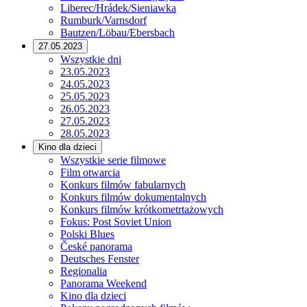
Liberec/Hrádek/Sieniawka
Rumburk/Varnsdorf
Bautzen/Löbau/Ebersbach
27.05.2023
Wszystkie dni
23.05.2023
24.05.2023
25.05.2023
26.05.2023
27.05.2023
28.05.2023
Kino dla dzieci
Wszystkie serie filmowe
Film otwarcia
Konkurs filmów fabularnych
Konkurs filmów dokumentalnych
Konkurs filmów krótkometrtażowych
Fokus: Post Soviet Union
Polski Blues
České panorama
Deutsches Fenster
Regionalia
Panorama Weekend
Kino dla dzieci