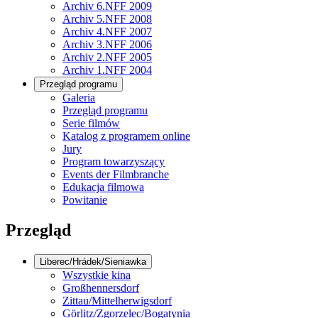
Archiv 6.NFF 2009
Archiv 5.NFF 2008
Archiv 4.NFF 2007
Archiv 3.NFF 2006
Archiv 2.NFF 2005
Archiv 1.NFF 2004
Przegląd programu
Galeria
Przegląd programu
Serie filmów
Katalog z programem online
Jury
Program towarzyszący
Events der Filmbranche
Edukacja filmowa
Powitanie
Przegląd
Liberec/Hrádek/Sieniawka
Wszystkie kina
Großhennersdorf
Zittau/Mittelherwigsdorf
Görlitz/Zgorzelec/Bogatynia