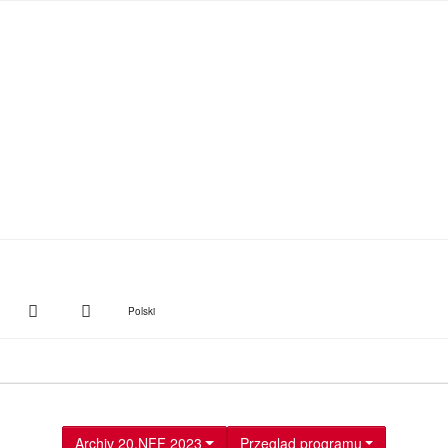
witter
Instagram
Suche
Polski
Archiv 20.NFF 2023
Przegląd programu