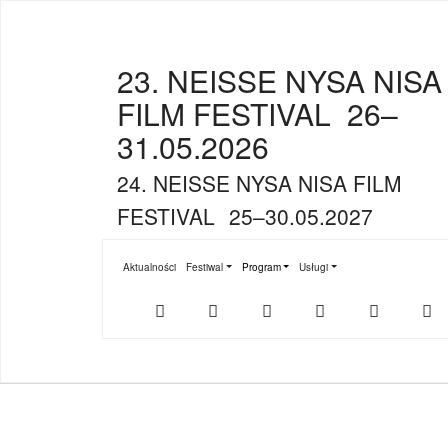
23. NEISSE NYSA NISA
FILM FESTIVAL
26–
31.05.2026
24. NEISSE NYSA NISA FILM
FESTIVAL
25–30.05.2027
Aktualności
Festiwal
Program
Usługi
Submenu for "Festiwal"
Submenu for "Program"
Submenu for "Usługi"
Der
NFF-
NFF-
Youtube
Facebook
T
offizielle
App
App
NFF-
im
bei
Webshop
App
Google
Store
Play