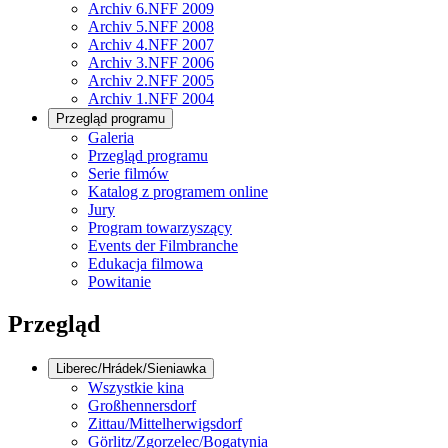
Archiv 6.NFF 2009
Archiv 5.NFF 2008
Archiv 4.NFF 2007
Archiv 3.NFF 2006
Archiv 2.NFF 2005
Archiv 1.NFF 2004
Przegląd programu
Galeria
Przegląd programu
Serie filmów
Katalog z programem online
Jury
Program towarzyszący
Events der Filmbranche
Edukacja filmowa
Powitanie
Przegląd
Liberec/Hrádek/Sieniawka
Wszystkie kina
Großhennersdorf
Zittau/Mittelherwigsdorf
Görlitz/Zgorzelec/Bogatynia