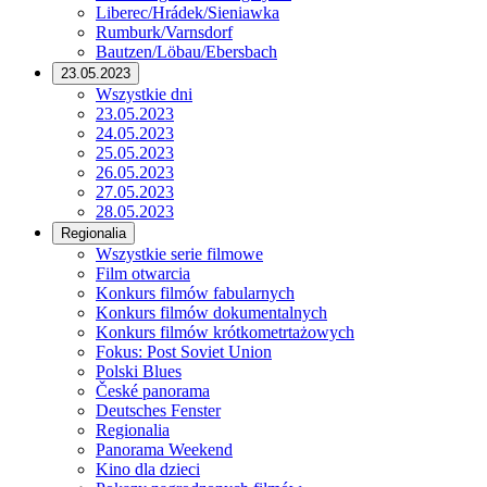
Liberec/Hrádek/Sieniawka
Rumburk/Varnsdorf
Bautzen/Löbau/Ebersbach
23.05.2023
Wszystkie dni
23.05.2023
24.05.2023
25.05.2023
26.05.2023
27.05.2023
28.05.2023
Regionalia
Wszystkie serie filmowe
Film otwarcia
Konkurs filmów fabularnych
Konkurs filmów dokumentalnych
Konkurs filmów krótkometrtażowych
Fokus: Post Soviet Union
Polski Blues
České panorama
Deutsches Fenster
Regionalia
Panorama Weekend
Kino dla dzieci