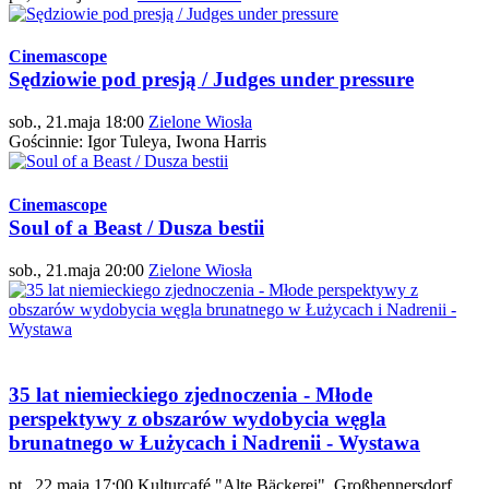
Cinemascope
Sędziowie pod presją / Judges under pressure
sob., 21.maja 18:00
Zielone Wiosła
Gościnnie: Igor Tuleya, Iwona Harris
Cinemascope
Soul of a Beast / Dusza bestii
sob., 21.maja 20:00
Zielone Wiosła
35 lat niemieckiego zjednoczenia - Młode
perspektywy z obszarów wydobycia węgla
brunatnego w Łużycach i Nadrenii - Wystawa
pt., 22.maja 17:00
Kulturcafé "Alte Bäckerei", Großhennersdorf