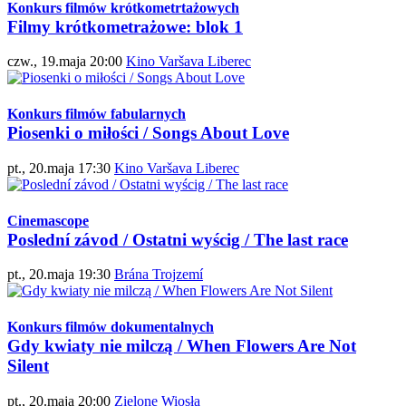
Konkurs filmów krótkometrtażowych
Filmy krótkometrażowe: blok 1
czw., 19.maja 20:00
Kino Varšava Liberec
Konkurs filmów fabularnych
Piosenki o miłości / Songs About Love
pt., 20.maja 17:30
Kino Varšava Liberec
Cinemascope
Poslední závod / Ostatni wyścig / The last race
pt., 20.maja 19:30
Brána Trojzemí
Konkurs filmów dokumentalnych
Gdy kwiaty nie milczą / When Flowers Are Not
Silent
pt., 20.maja 20:00
Zielone Wiosła