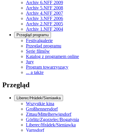
Archiv 6.NFF 2009
Archiv 5.NFF 2008
Archiv 4.NFF 2007
Archiv 3.NFF 2006
Archiv 2.NFF 2005
Archiv 1.NFF 2004
Przegląd programu
Festivalgalerie
Przegląd programu
Serie filmów
Katalog z programem online
Jury
Program towarzyszący
... a także
Przegląd
Liberec/Hrádek/Sieniawka
Wszystkie kina
Großhennersdorf
Zittau/Mittelherwigsdorf
Görlitz/Zgorzelec/Bogatynia
Liberec/Hrádek/Sieniawka
Varnsdorf