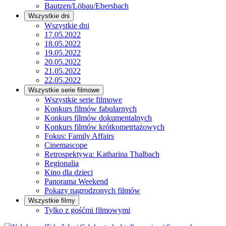
Bautzen/Löbau/Ebersbach
Wszystkie dni
Wszystkie dni
17.05.2022
18.05.2022
19.05.2022
20.05.2022
21.05.2022
22.05.2022
Wszystkie serie filmowe
Wszystkie serie filmowe
Konkurs filmów fabularnych
Konkurs filmów dokumentalnych
Konkurs filmów krótkometrtażowych
Fokus: Family Affairs
Cinemascope
Retrospektywa: Katharina Thalbach
Regionalia
Kino dla dzieci
Panorama Weekend
Pokazy nagrodzonych filmów
Wszystkie filmy
Tylko z gośćmi filmowymi