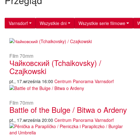
Przegląd
Varnsdorf
Wszystkie dni
Wszystkie serie filmowe
W
Film 70mm
Чайковский (Tchaikovsky) /
Czajkowski
pt., 17.września 16:00
Centrum Panorama Varnsdorf
Film 70mm
Battle of the Bulge / Bitwa o Ardeny
pt., 17.września 20:00
Centrum Panorama Varnsdorf