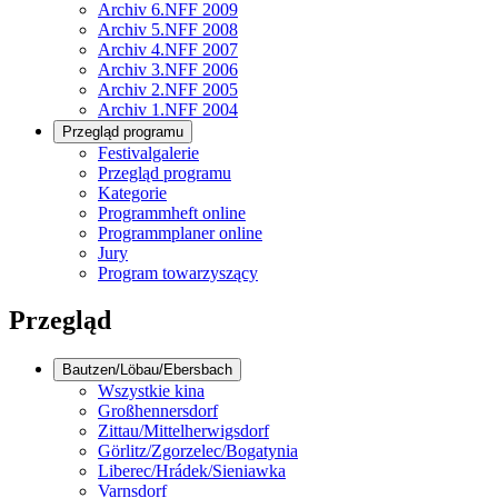
Archiv 6.NFF 2009
Archiv 5.NFF 2008
Archiv 4.NFF 2007
Archiv 3.NFF 2006
Archiv 2.NFF 2005
Archiv 1.NFF 2004
Przegląd programu
Festivalgalerie
Przegląd programu
Kategorie
Programmheft online
Programmplaner online
Jury
Program towarzyszący
Przegląd
Bautzen/Löbau/Ebersbach
Wszystkie kina
Großhennersdorf
Zittau/Mittelherwigsdorf
Görlitz/Zgorzelec/Bogatynia
Liberec/Hrádek/Sieniawka
Varnsdorf