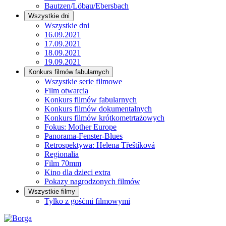
Bautzen/Löbau/Ebersbach
Wszystkie dni
Wszystkie dni
16.09.2021
17.09.2021
18.09.2021
19.09.2021
Konkurs filmów fabularnych
Wszystkie serie filmowe
Film otwarcia
Konkurs filmów fabularnych
Konkurs filmów dokumentalnych
Konkurs filmów krótkometrtażowych
Fokus: Mother Europe
Panorama-Fenster-Blues
Retrospektywa: Helena Třeštíková
Regionalia
Film 70mm
Kino dla dzieci extra
Pokazy nagrodzonych filmów
Wszystkie filmy
Tylko z gośćmi filmowymi