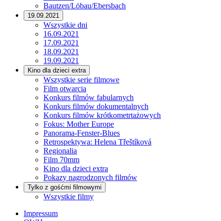
Bautzen/Löbau/Ebersbach
19.09.2021
Wszystkie dni
16.09.2021
17.09.2021
18.09.2021
19.09.2021
Kino dla dzieci extra
Wszystkie serie filmowe
Film otwarcia
Konkurs filmów fabularnych
Konkurs filmów dokumentalnych
Konkurs filmów krótkometrtażowych
Fokus: Mother Europe
Panorama-Fenster-Blues
Retrospektywa: Helena Třeštíková
Regionalia
Film 70mm
Kino dla dzieci extra
Pokazy nagrodzonych filmów
Tylko z gośćmi filmowymi
Wszystkie filmy
Impressum