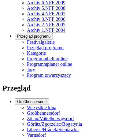
Archiv 6.NFF 2009
Archiv 5.NFF 2008
Archiv 4.NFF 2007
Archiv 3.NFF 2006
Archiv 2.NFF 2005
Archiv 1.NFF 2004
Przegląd programu
Festivalgalerie
Przegląd programu
Kategorie
Programmheft online
Programmplaner online
Jury
Program towarzyszący
Przegląd
Großhennersdorf
Wszystkie kina
Großhennersdorf
Zittau/Mittelherwigsdorf
Görlitz/Zgorzelec/Bogatynia
Liberec/Hrádek/Sieniawka
Varnsdorf