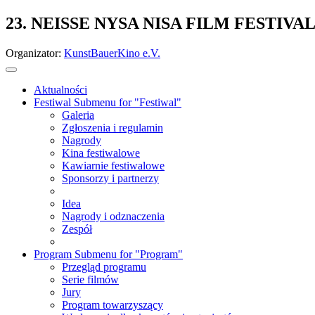
23. NEISSE NYSA NISA FILM FESTIVA
Organizator:
KunstBauerKino e.V.
Aktualności
Festiwal
Submenu for "Festiwal"
Galeria
Zgłoszenia i regulamin
Nagrody
Kina festiwalowe
Kawiarnie festiwalowe
Sponsorzy i partnerzy
Idea
Nagrody i odznaczenia
Zespół
Program
Submenu for "Program"
Przegląd programu
Serie filmów
Jury
Program towarzyszący