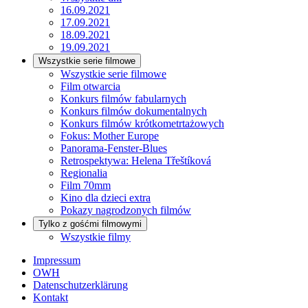
16.09.2021
17.09.2021
18.09.2021
19.09.2021
Wszystkie serie filmowe
Wszystkie serie filmowe
Film otwarcia
Konkurs filmów fabularnych
Konkurs filmów dokumentalnych
Konkurs filmów krótkometrtażowych
Fokus: Mother Europe
Panorama-Fenster-Blues
Retrospektywa: Helena Třeštíková
Regionalia
Film 70mm
Kino dla dzieci extra
Pokazy nagrodzonych filmów
Tylko z gośćmi filmowymi
Wszystkie filmy
Impressum
OWH
Datenschutzerklärung
Kontakt