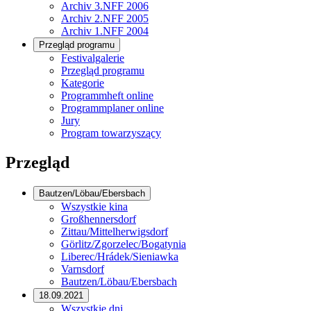
Archiv 3.NFF 2006
Archiv 2.NFF 2005
Archiv 1.NFF 2004
Przegląd programu
Festivalgalerie
Przegląd programu
Kategorie
Programmheft online
Programmplaner online
Jury
Program towarzyszący
Przegląd
Bautzen/Löbau/Ebersbach
Wszystkie kina
Großhennersdorf
Zittau/Mittelherwigsdorf
Görlitz/Zgorzelec/Bogatynia
Liberec/Hrádek/Sieniawka
Varnsdorf
Bautzen/Löbau/Ebersbach
18.09.2021
Wszystkie dni