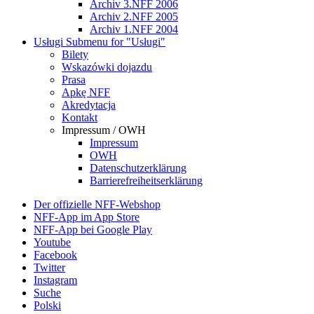
Archiv 3.NFF 2006
Archiv 2.NFF 2005
Archiv 1.NFF 2004
Usługi
Submenu for "Usługi"
Bilety
Wskazówki dojazdu
Prasa
Apkę NFF
Akredytacja
Kontakt
Impressum / OWH
Impressum
OWH
Datenschutzerklärung
Barrierefreiheitserklärung
Der offizielle NFF-Webshop
NFF-App im App Store
NFF-App bei Google Play
Youtube
Facebook
Twitter
Instagram
Suche
Polski