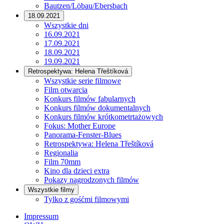
Bautzen/Löbau/Ebersbach
18.09.2021
Wszystkie dni
16.09.2021
17.09.2021
18.09.2021
19.09.2021
Retrospektywa: Helena Třeštíková
Wszystkie serie filmowe
Film otwarcia
Konkurs filmów fabularnych
Konkurs filmów dokumentalnych
Konkurs filmów krótkometrtażowych
Fokus: Mother Europe
Panorama-Fenster-Blues
Retrospektywa: Helena Třeštíková
Regionalia
Film 70mm
Kino dla dzieci extra
Pokazy nagrodzonych filmów
Wszystkie filmy
Tylko z gośćmi filmowymi
Impressum