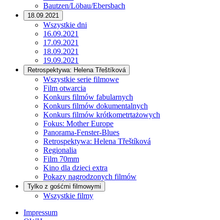
Bautzen/Löbau/Ebersbach
18.09.2021
Wszystkie dni
16.09.2021
17.09.2021
18.09.2021
19.09.2021
Retrospektywa: Helena Třeštíková
Wszystkie serie filmowe
Film otwarcia
Konkurs filmów fabularnych
Konkurs filmów dokumentalnych
Konkurs filmów krótkometrtażowych
Fokus: Mother Europe
Panorama-Fenster-Blues
Retrospektywa: Helena Třeštíková
Regionalia
Film 70mm
Kino dla dzieci extra
Pokazy nagrodzonych filmów
Tylko z gośćmi filmowymi
Wszystkie filmy
Impressum