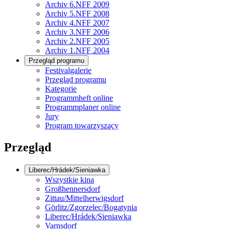
Archiv 6.NFF 2009
Archiv 5.NFF 2008
Archiv 4.NFF 2007
Archiv 3.NFF 2006
Archiv 2.NFF 2005
Archiv 1.NFF 2004
Przegląd programu
Festivalgalerie
Przegląd programu
Kategorie
Programmheft online
Programmplaner online
Jury
Program towarzyszący
Przegląd
Liberec/Hrádek/Sieniawka
Wszystkie kina
Großhennersdorf
Zittau/Mittelherwigsdorf
Görlitz/Zgorzelec/Bogatynia
Liberec/Hrádek/Sieniawka
Varnsdorf