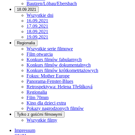
Bautzen/Löbau/Ebersbach
18.09.2021
Wszystkie dni
16.09.2021
17.09.2021
18.09.2021
19.09.2021
Regionalia
Wszystkie serie filmowe
Film otwarcia
Konkurs filmów fabularnych
Konkurs filmów dokumentalnych
Konkurs filmów krótkometrtażowych
Fokus: Mother Europe
Panorama-Fenster-Blues
Retrospektywa: Helena Třeštíková
Regionalia
Film 70mm
Kino dla dzieci extra
Pokazy nagrodzonych filmów
Tylko z gośćmi filmowymi
Wszystkie filmy
Impressum