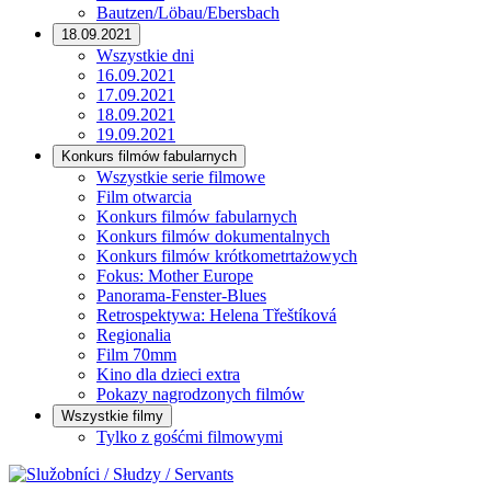
Bautzen/Löbau/Ebersbach
18.09.2021
Wszystkie dni
16.09.2021
17.09.2021
18.09.2021
19.09.2021
Konkurs filmów fabularnych
Wszystkie serie filmowe
Film otwarcia
Konkurs filmów fabularnych
Konkurs filmów dokumentalnych
Konkurs filmów krótkometrtażowych
Fokus: Mother Europe
Panorama-Fenster-Blues
Retrospektywa: Helena Třeštíková
Regionalia
Film 70mm
Kino dla dzieci extra
Pokazy nagrodzonych filmów
Wszystkie filmy
Tylko z gośćmi filmowymi