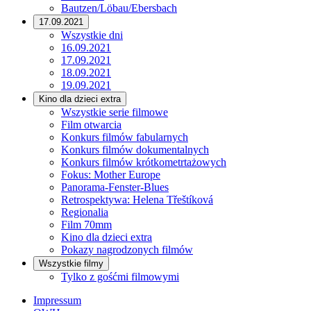
Bautzen/Löbau/Ebersbach
17.09.2021
Wszystkie dni
16.09.2021
17.09.2021
18.09.2021
19.09.2021
Kino dla dzieci extra
Wszystkie serie filmowe
Film otwarcia
Konkurs filmów fabularnych
Konkurs filmów dokumentalnych
Konkurs filmów krótkometrtażowych
Fokus: Mother Europe
Panorama-Fenster-Blues
Retrospektywa: Helena Třeštíková
Regionalia
Film 70mm
Kino dla dzieci extra
Pokazy nagrodzonych filmów
Wszystkie filmy
Tylko z gośćmi filmowymi
Impressum