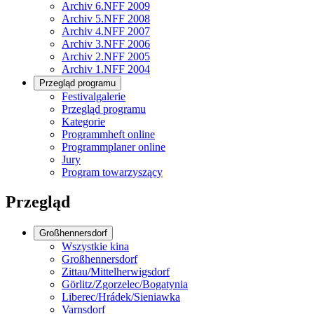
Archiv 6.NFF 2009
Archiv 5.NFF 2008
Archiv 4.NFF 2007
Archiv 3.NFF 2006
Archiv 2.NFF 2005
Archiv 1.NFF 2004
Przegląd programu
Festivalgalerie
Przegląd programu
Kategorie
Programmheft online
Programmplaner online
Jury
Program towarzyszący
Przegląd
Großhennersdorf
Wszystkie kina
Großhennersdorf
Zittau/Mittelherwigsdorf
Görlitz/Zgorzelec/Bogatynia
Liberec/Hrádek/Sieniawka
Varnsdorf