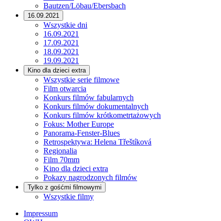
Bautzen/Löbau/Ebersbach
16.09.2021
Wszystkie dni
16.09.2021
17.09.2021
18.09.2021
19.09.2021
Kino dla dzieci extra
Wszystkie serie filmowe
Film otwarcia
Konkurs filmów fabularnych
Konkurs filmów dokumentalnych
Konkurs filmów krótkometrtażowych
Fokus: Mother Europe
Panorama-Fenster-Blues
Retrospektywa: Helena Třeštíková
Regionalia
Film 70mm
Kino dla dzieci extra
Pokazy nagrodzonych filmów
Tylko z gośćmi filmowymi
Wszystkie filmy
Impressum