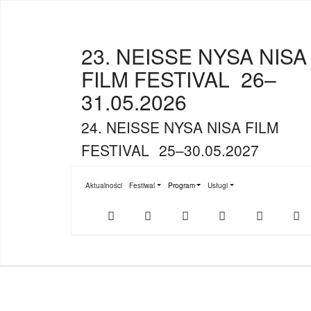
23. NEISSE NYSA NISA
FILM FESTIVAL
26–
31.05.2026
24. NEISSE NYSA NISA FILM
FESTIVAL
25–30.05.2027
Aktualności
Festiwal
Program
Usługi
Submenu for "Festiwal"
Submenu for "Program"
Submenu for "Usługi"
Der
NFF-
NFF-
Youtube
Facebook
T
offizielle
App
App
NFF-
im
bei
Webshop
App
Google
Store
Play