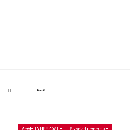
witter
Instagram
Suche
Polski
Archiv 18.NFF 2021
Przegląd programu