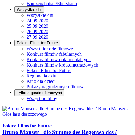
Bautzen/Löbau/Ebersbach
Wszystkie dni
Wszystkie dni
24.09.2020
25.09.2020
26.09.2020
27.09.2020
Fokus: Films for Future
Wszystkie serie filmowe
Konkurs filmów fabularnych
Konkurs filmów dokumentalnych
Konkurs filmów krótkometrtażowych
Fokus: Films for Future
Regionalia extra
Kino dla dzieci
Pokazy nagrodzonych filmów
Tylko z gośćmi filmowymi
Wszystkie filmy
Fokus: Films for Future
Bruno Manser - die Stimme des Regenwaldes /