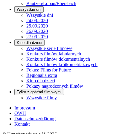
Bautzen/Löbau/Ebersbach
Wszystkie dni
Wszystkie dni
24.09.2020
25.09.2020
26.09.2020
27.09.2020
Kino dla dzieci
Wszystkie serie filmowe
Konkurs filmów fabularnych
Konkurs filmów dokumentalnych
Konkurs filmów krótkometrtażowych
Fokus: Films for Future
Regionalia extra
Kino dla dzieci
Pokazy nagrodzonych filmów
Tylko z gośćmi filmowymi
Wszystkie filmy
Impressum
OWH
Datenschutzerklärung
Kontakt