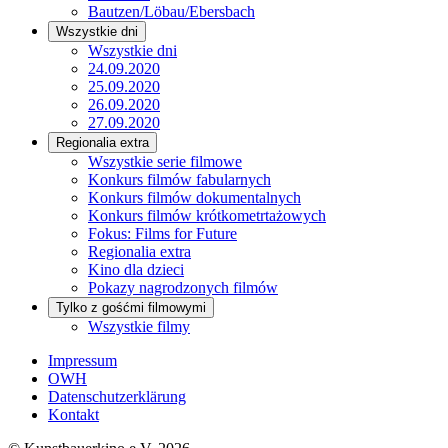
Bautzen/Löbau/Ebersbach
Wszystkie dni
Wszystkie dni
24.09.2020
25.09.2020
26.09.2020
27.09.2020
Regionalia extra
Wszystkie serie filmowe
Konkurs filmów fabularnych
Konkurs filmów dokumentalnych
Konkurs filmów krótkometrtażowych
Fokus: Films for Future
Regionalia extra
Kino dla dzieci
Pokazy nagrodzonych filmów
Tylko z gośćmi filmowymi
Wszystkie filmy
Impressum
OWH
Datenschutzerklärung
Kontakt