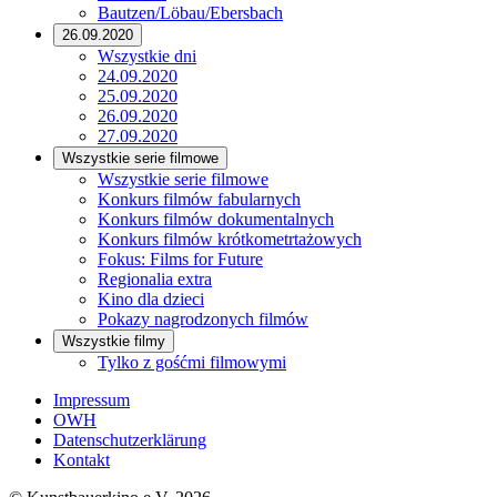
Bautzen/Löbau/Ebersbach
26.09.2020
Wszystkie dni
24.09.2020
25.09.2020
26.09.2020
27.09.2020
Wszystkie serie filmowe
Wszystkie serie filmowe
Konkurs filmów fabularnych
Konkurs filmów dokumentalnych
Konkurs filmów krótkometrtażowych
Fokus: Films for Future
Regionalia extra
Kino dla dzieci
Pokazy nagrodzonych filmów
Wszystkie filmy
Tylko z gośćmi filmowymi
Impressum
OWH
Datenschutzerklärung
Kontakt