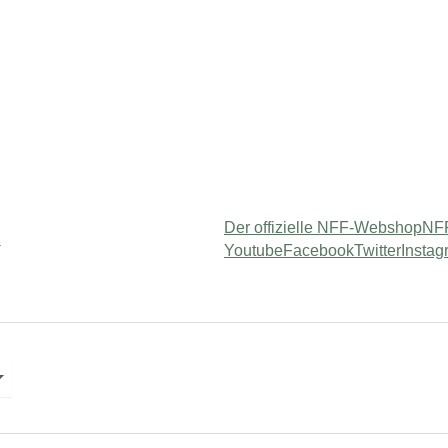
Der offizielle NFF-Webshop
NFF
Youtube
Facebook
Twitter
Instag
am"
 for "Usługi"