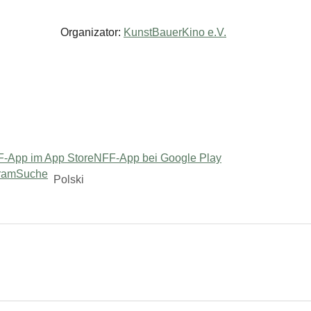
Organizator:
KunstBauerKino e.V.
-App im App Store
NFF-App bei Google Play
ram
Suche
Polski