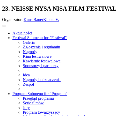
23. NEISSE NYSA NISA FILM FESTIVA
Organizator:
KunstBauerKino e.V.
Aktualności
Festiwal
Submenu for "Festiwal"
Galeria
Zgłoszenia i regulamin
Nagrody
Kina festiwalowe
Kawiarnie festiwalowe
Sponsorzy i partnerzy
Idea
Nagrody i odznaczenia
Zespół
Program
Submenu for "Program"
Przegląd programu
Serie filmów
Jury
Program towarzyszący