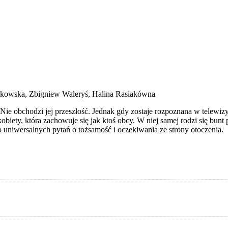
czkowska, Zbigniew Waleryś, Halina Rasiakówna
. Nie obchodzi jej przeszłość. Jednak gdy zostaje rozpoznana w telewi
 kobiety, która zachowuje się jak ktoś obcy. W niej samej rodzi się bu
uniwersalnych pytań o tożsamość i oczekiwania ze strony otoczenia.