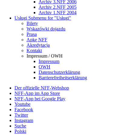
Archiv 3.NFF 2006
Archiv 2.NFF 2005
Archiv 1.NFF 2004
Usługi
Submenu for "Usługi"
Bilety
Wskazówki dojazdu
Prasa
Apkę NFF
Akredytacja
Kontakt
Impressum / OWH
Impressum
OWH
Datenschutzerklärung
Barrierefreiheitserklärung
Der offizielle NFF-Webshop
NFF-App im App Store
NFF-App bei Google Play
Youtube
Facebook
Twitter
Instagram
Suche
Polski