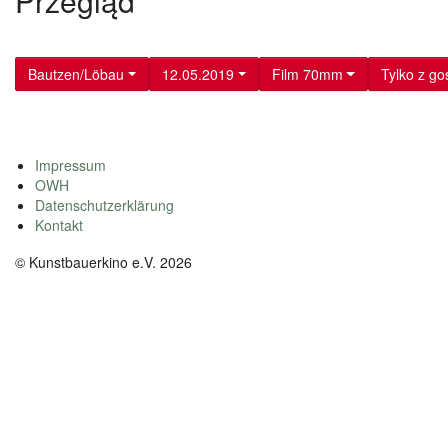
Przegląd
Bautzen/Löbau
12.05.2019
Film 70mm
Tylko z go
Impressum
OWH
Datenschutzerklärung
Kontakt
© Kunstbauerkino e.V. 2026