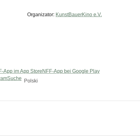
Organizator:
KunstBauerKino e.V.
-App im App Store
NFF-App bei Google Play
ram
Suche
Polski