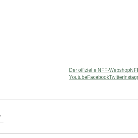
Der offizielle NFF-Webshop
NFF
Youtube
Facebook
Twitter
Instag
am"
 for "Usługi"