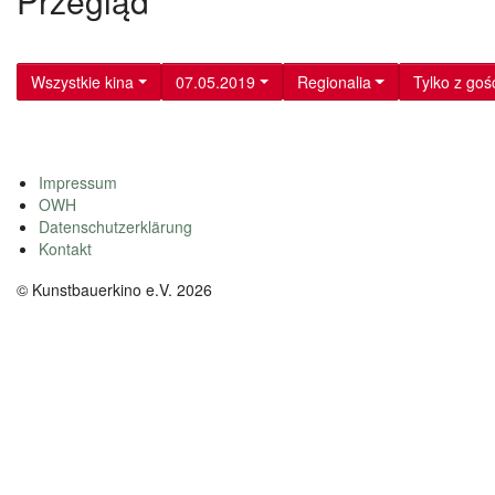
Przegląd
Wszystkie kina
07.05.2019
Regionalia
Tylko z goś
Impressum
OWH
Datenschutzerklärung
Kontakt
© Kunstbauerkino e.V. 2026