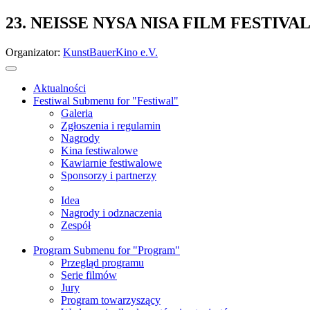
23. NEISSE NYSA NISA FILM FESTIVA
Organizator:
KunstBauerKino e.V.
Aktualności
Festiwal
Submenu for "Festiwal"
Galeria
Zgłoszenia i regulamin
Nagrody
Kina festiwalowe
Kawiarnie festiwalowe
Sponsorzy i partnerzy
Idea
Nagrody i odznaczenia
Zespół
Program
Submenu for "Program"
Przegląd programu
Serie filmów
Jury
Program towarzyszący