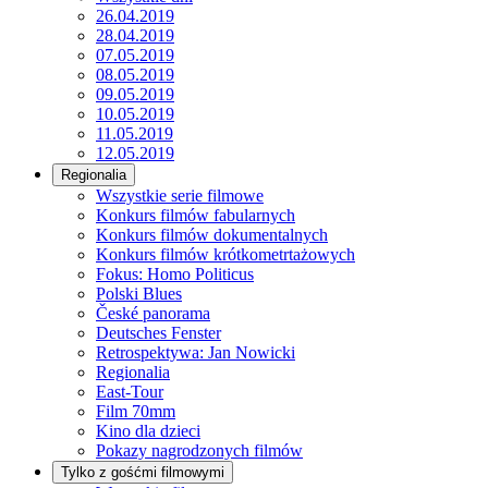
26.04.2019
28.04.2019
07.05.2019
08.05.2019
09.05.2019
10.05.2019
11.05.2019
12.05.2019
Regionalia
Wszystkie serie filmowe
Konkurs filmów fabularnych
Konkurs filmów dokumentalnych
Konkurs filmów krótkometrtażowych
Fokus: Homo Politicus
Polski Blues
České panorama
Deutsches Fenster
Retrospektywa: Jan Nowicki
Regionalia
East-Tour
Film 70mm
Kino dla dzieci
Pokazy nagrodzonych filmów
Tylko z gośćmi filmowymi