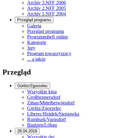
Archiv 3.NFF 2006
Archiv 2.NFF 2005
Archiv 1.NFF 2004
Przegląd programu
Galeria
Przegląd programu
Programmheft online
Kategorie
Jury
Program towarzyszący
... a także
Przegląd
Görlitz/Zgorzelec
Wszystkie kina
Großhennersdorf
Zittau/Mittelherwigsdorf
Görlitz/Zgorzelec
Liberec/Hrádek/Sieniawka
Rumburk/Varnsdorf
Bautzen/Löbau
28.04.2019
Wszystkie dni