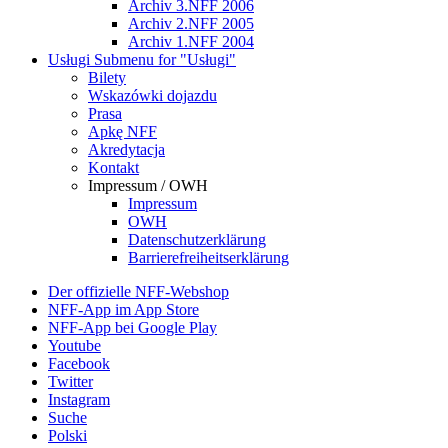
Archiv 3.NFF 2006
Archiv 2.NFF 2005
Archiv 1.NFF 2004
Usługi
Submenu for "Usługi"
Bilety
Wskazówki dojazdu
Prasa
Apkę NFF
Akredytacja
Kontakt
Impressum / OWH
Impressum
OWH
Datenschutzerklärung
Barrierefreiheitserklärung
Der offizielle NFF-Webshop
NFF-App im App Store
NFF-App bei Google Play
Youtube
Facebook
Twitter
Instagram
Suche
Polski