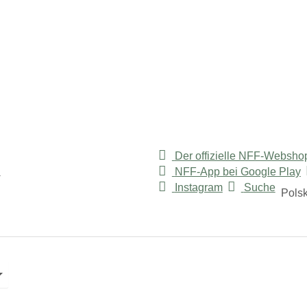
Der offizielle NFF-Websho
NFF-App bei Google Play
am"
 for "Usługi"
Instagram
Suche
Polsk