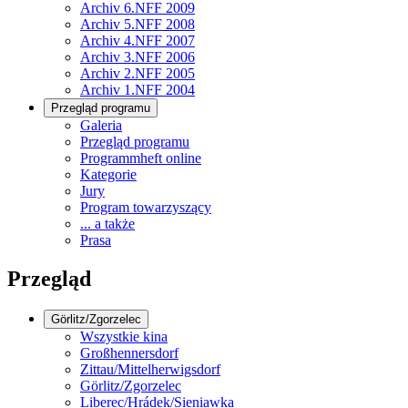
Archiv 6.NFF 2009
Archiv 5.NFF 2008
Archiv 4.NFF 2007
Archiv 3.NFF 2006
Archiv 2.NFF 2005
Archiv 1.NFF 2004
Przegląd programu
Galeria
Przegląd programu
Programmheft online
Kategorie
Jury
Program towarzyszący
... a także
Prasa
Przegląd
Görlitz/Zgorzelec
Wszystkie kina
Großhennersdorf
Zittau/Mittelherwigsdorf
Görlitz/Zgorzelec
Liberec/Hrádek/Sieniawka