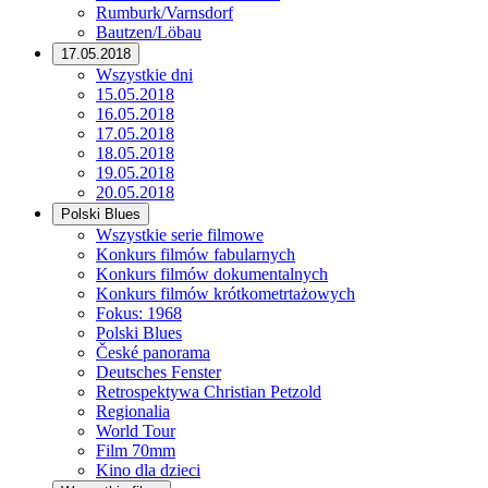
Rumburk/Varnsdorf
Bautzen/Löbau
17.05.2018
Wszystkie dni
15.05.2018
16.05.2018
17.05.2018
18.05.2018
19.05.2018
20.05.2018
Polski Blues
Wszystkie serie filmowe
Konkurs filmów fabularnych
Konkurs filmów dokumentalnych
Konkurs filmów krótkometrtażowych
Fokus: 1968
Polski Blues
České panorama
Deutsches Fenster
Retrospektywa Christian Petzold
Regionalia
World Tour
Film 70mm
Kino dla dzieci