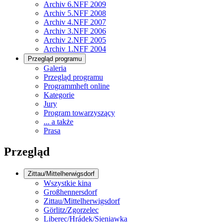
Archiv 6.NFF 2009
Archiv 5.NFF 2008
Archiv 4.NFF 2007
Archiv 3.NFF 2006
Archiv 2.NFF 2005
Archiv 1.NFF 2004
Przegląd programu
Galeria
Przegląd programu
Programmheft online
Kategorie
Jury
Program towarzyszący
... a także
Prasa
Przegląd
Zittau/Mittelherwigsdorf
Wszystkie kina
Großhennersdorf
Zittau/Mittelherwigsdorf
Görlitz/Zgorzelec
Liberec/Hrádek/Sieniawka