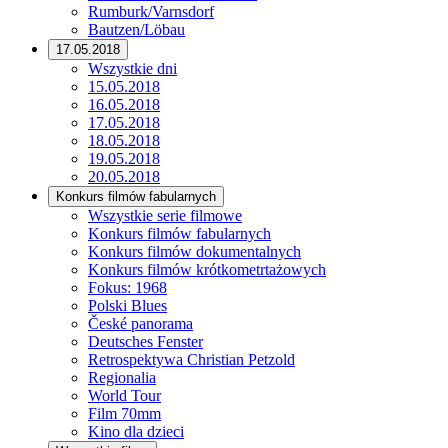
Rumburk/Varnsdorf
Bautzen/Löbau
17.05.2018
Wszystkie dni
15.05.2018
16.05.2018
17.05.2018
18.05.2018
19.05.2018
20.05.2018
Konkurs filmów fabularnych
Wszystkie serie filmowe
Konkurs filmów fabularnych
Konkurs filmów dokumentalnych
Konkurs filmów krótkometrtażowych
Fokus: 1968
Polski Blues
České panorama
Deutsches Fenster
Retrospektywa Christian Petzold
Regionalia
World Tour
Film 70mm
Kino dla dzieci