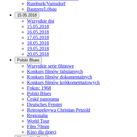
Rumburk/Varnsdorf
Bautzen/Löbau
15.05.2018
Wszystkie dni
15.05.2018
16.05.2018
17.05.2018
18.05.2018
19.05.2018
20.05.2018
Polski Blues
Wszystkie serie filmowe
Konkurs filmów fabularnych
Konkurs filmów dokumentalnych
Konkurs filmów krótkometrtażowych
Fokus: 1968
Polski Blues
České panorama
Deutsches Fenster
Retrospektywa Christian Petzold
Regionalia
World Tour
Film 70mm
Kino dla dzieci