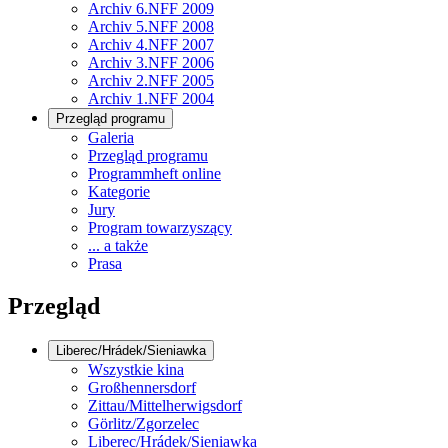
Archiv 6.NFF 2009
Archiv 5.NFF 2008
Archiv 4.NFF 2007
Archiv 3.NFF 2006
Archiv 2.NFF 2005
Archiv 1.NFF 2004
Przegląd programu
Galeria
Przegląd programu
Programmheft online
Kategorie
Jury
Program towarzyszący
... a także
Prasa
Przegląd
Liberec/Hrádek/Sieniawka
Wszystkie kina
Großhennersdorf
Zittau/Mittelherwigsdorf
Görlitz/Zgorzelec
Liberec/Hrádek/Sieniawka