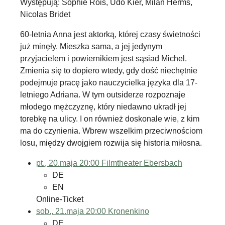
Występują: Sophie Rois, Udo Kier, Milan Herms,
Nicolas Bridet
60-letnia Anna jest aktorką, której czasy świetności
już minęły. Mieszka sama, a jej jedynym
przyjacielem i powiernikiem jest sąsiad Michel.
Zmienia się to dopiero wtedy, gdy dość niechętnie
podejmuje pracę jako nauczycielka języka dla 17-
letniego Adriana. W tym outsiderze rozpoznaje
młodego mężczyznę, który niedawno ukradł jej
torebkę na ulicy. I on również doskonale wie, z kim
ma do czynienia. Wbrew wszelkim przeciwnościom
losu, między dwojgiem rozwija się historia miłosna.
pt., 20.maja 20:00
Filmtheater Ebersbach
DE
EN
Online-Ticket
sob., 21.maja 20:00
Kronenkino
DE