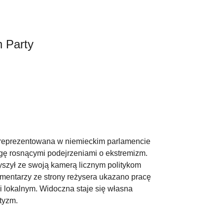
n Party
t reprezentowana w niemieckim parlamencie
wagę rosnącymi podejrzeniami o ekstremizm.
szył ze swoją kamerą licznym politykom
omentarzy ze strony reżysera ukazano pracę
i lokalnym. Widoczna staje się własna
tyzm.