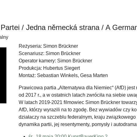
 Partei / Jedna německá strana / A Germa
alny
Reżyseria: Simon Brückner
Scenariusz: Simon Brückner
Operator kamery: Simon Brückner
Produkcja: Hubertus Siegert
Montaż: Sebastian Winkels, Gesa Marten
Prawicowa partia „Alternatywa dla Niemiec“ (AfD) jes
od 2017 r., a w ostatnich latach zwróciła na siebie u
W latach 2019-2021 filmowiec Simon Brückner towarzy
AfD, którzy wyrazili na to zgodę. Bez wywiadów czy k
działaczy na szczeblu federalnym, kraju związkowego 
dynamika partii, jej resentymenty, pomysły i autodrama
śr., 18.maja 20:00
KunstBauerKino 2