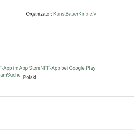
Organizator:
KunstBauerKino e.V.
-App im App Store
NFF-App bei Google Play
ram
Suche
Polski