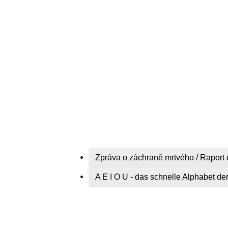
Zpráva o záchraně mrtvého / Raport
A E I O U - das schnelle Alphabet d