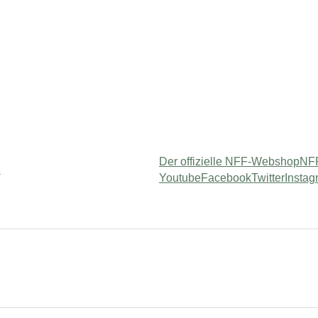
Der offizielle NFF-Webshop
NFF
Youtube
Facebook
Twitter
Instag
am"
 for "Usługi"