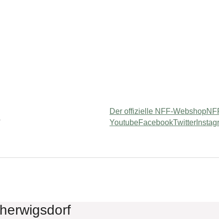
Der offizielle NFF-Webshop
NFF
Youtube
Facebook
Twitter
Instag
am"
 for "Usługi"
lherwigsdorf