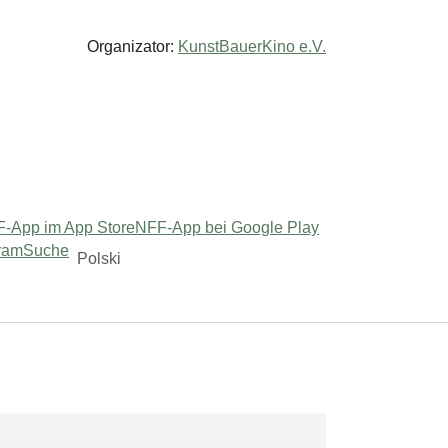
Organizator:
KunstBauerKino e.V.
-App im App Store
NFF-App bei Google Play
ram
Suche
Polski