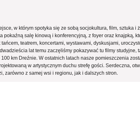
ejsce, w którym spotyka się ze sobą socjokultura, film, sztuka i 
na pokaźną salę kinową i konferencyjną, z foyer oraz knajpką, 
t tańcem, teatrem, koncertami, wystawami, dyskusjami, uroczys
adzieścia lat temu zaczęliśmy pokazywać tu filmy studyjne, ta
o 100 km Dreźnie. W ostatnich latach nasze pomieszczenia zos
jektowaną w artystycznym duchu strefę gości. Serdeczna, otwa
 zarówno z samej wsi i regionu, jak i dalszych stron.