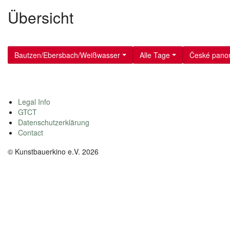
Übersicht
Bautzen/Ebersbach/Weißwasser
Alle Tage
České pano
Legal Info
GTCT
Datenschutzerklärung
Contact
© Kunstbauerkino e.V. 2026