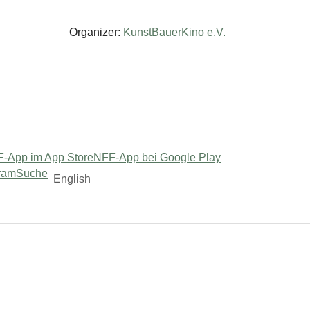
Organizer:
KunstBauerKino e.V.
-App im App Store
NFF-App bei Google Play
ram
Suche
English