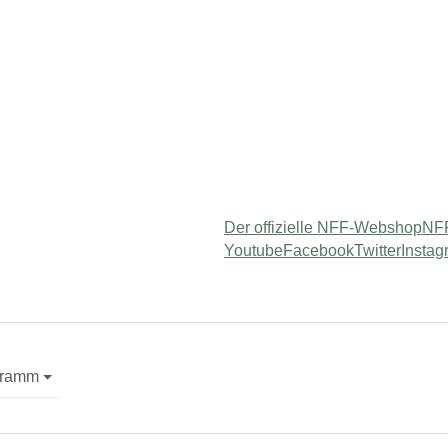
Der offizielle NFF-Webshop
NFF
Youtube
Facebook
Twitter
Instag
"
or "Service"
gramm