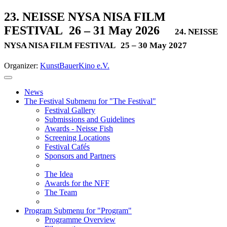
23. NEISSE NYSA NISA FILM
FESTIVAL
26 – 31 May 2026
24. NEISSE
NYSA NISA FILM FESTIVAL
25 – 30 May 2027
Organizer:
KunstBauerKino e.V.
News
The Festival
Submenu for "The Festival"
Festival Gallery
Submissions and Guidelines
Awards - Neisse Fish
Screening Locations
Festival Cafés
Sponsors and Partners
The Idea
Awards for the NFF
The Team
Program
Submenu for "Program"
Programme Overview