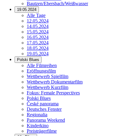
Bautzen/Ebersbach/Weißwasser
19.05.2024
Alle Tage
12.05.2024
14.05.2024
15.05.2024
16.05.2024
17.05.2024
18.05.2024
19.05.2024
Polski Blues
Alle Filmreihen
Eröffnungsfilm
Wettbewerb Spielfilm
Wettbewerb Dokumentarfilm
Wettbewerb Kurzfilm
Fokus: Female Perspectives
Polski Blues
České panorama
Deutsches Fenster
Regionalia
Panorama Weekend
Kinderkino
Preisträgerfilme