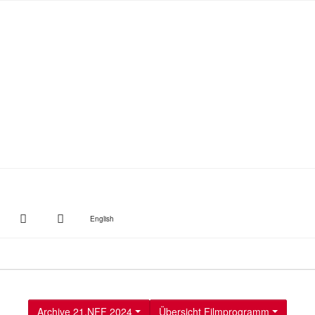
witter
Instagram
Suche
English
Archive 21.NFF 2024
Übersicht Filmprogramm