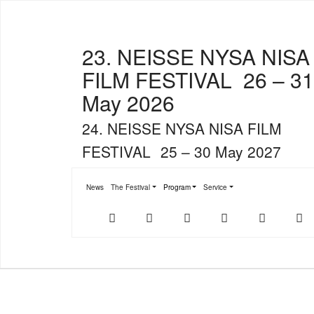
23. NEISSE NYSA NISA
FILM FESTIVAL
26 – 31
May 2026
24. NEISSE NYSA NISA FILM
FESTIVAL
25 – 30 May 2027
News
The Festival
Program
Service
Submenu for "The Festival"
Submenu for "Program"
Submenu for "Service"
Der
NFF-
NFF-
Youtube
Facebook
T
offizielle
App
App
NFF-
im
bei
Webshop
App
Google
Store
Play