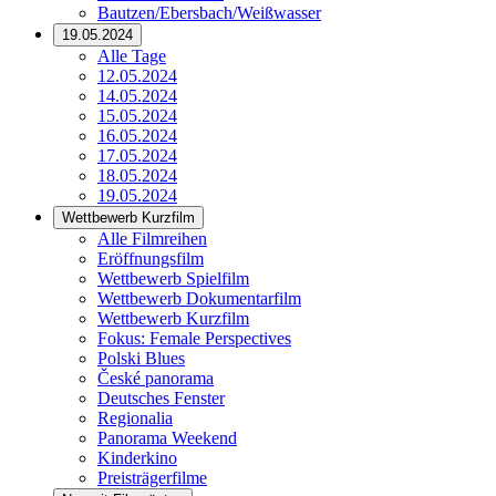
Bautzen/Ebersbach/Weißwasser
19.05.2024
Alle Tage
12.05.2024
14.05.2024
15.05.2024
16.05.2024
17.05.2024
18.05.2024
19.05.2024
Wettbewerb Kurzfilm
Alle Filmreihen
Eröffnungsfilm
Wettbewerb Spielfilm
Wettbewerb Dokumentarfilm
Wettbewerb Kurzfilm
Fokus: Female Perspectives
Polski Blues
České panorama
Deutsches Fenster
Regionalia
Panorama Weekend
Kinderkino
Preisträgerfilme