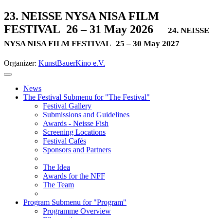
23. NEISSE NYSA NISA FILM
FESTIVAL
26 – 31 May 2026
24. NEISSE
NYSA NISA FILM FESTIVAL
25 – 30 May 2027
Organizer:
KunstBauerKino e.V.
News
The Festival
Submenu for "The Festival"
Festival Gallery
Submissions and Guidelines
Awards - Neisse Fish
Screening Locations
Festival Cafés
Sponsors and Partners
The Idea
Awards for the NFF
The Team
Program
Submenu for "Program"
Programme Overview