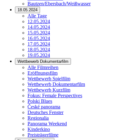
Bautzen/Ebersbach/Weißwasser
18.05.2024
Alle Tage
12.05.2024
14.05.2024
15.05.2024
16.05.2024
17.05.2024
18.05.2024
19.05.2024
Wettbewerb Dokumentarfilm
Alle Filmreihen
Eröffnungsfilm
Wettbewerb Spielfilm
Wettbewerb Dokumentarfilm
Wettbewerb Kurzfilm
Fokus: Female Perspectives
Polski Blues
České panorama
Deutsches Fenster
Regionalia
Panorama Weekend
Kinderkino
Preisträgerfilme