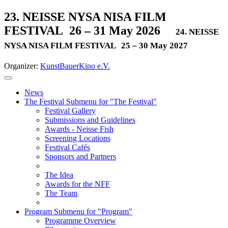
23. NEISSE NYSA NISA FILM
FESTIVAL
26 – 31 May 2026
24. NEISSE
NYSA NISA FILM FESTIVAL
25 – 30 May 2027
Organizer:
KunstBauerKino e.V.
News
The Festival
Submenu for "The Festival"
Festival Gallery
Submissions and Guidelines
Awards - Neisse Fish
Screening Locations
Festival Cafés
Sponsors and Partners
The Idea
Awards for the NFF
The Team
Program
Submenu for "Program"
Programme Overview