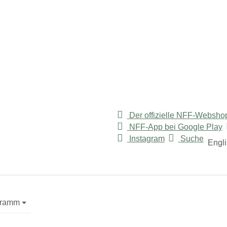
Der offizielle NFF-Websho
NFF-App bei Google Play
"
or "Service"
Instagram
Suche
Engl
gramm