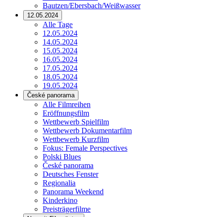
Bautzen/Ebersbach/Weißwasser
12.05.2024
Alle Tage
12.05.2024
14.05.2024
15.05.2024
16.05.2024
17.05.2024
18.05.2024
19.05.2024
České panorama
Alle Filmreihen
Eröffnungsfilm
Wettbewerb Spielfilm
Wettbewerb Dokumentarfilm
Wettbewerb Kurzfilm
Fokus: Female Perspectives
Polski Blues
České panorama
Deutsches Fenster
Regionalia
Panorama Weekend
Kinderkino
Preisträgerfilme